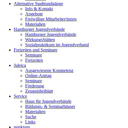
Alternative Stadtrundgänge
Info & Kontakt
Angebote
Freiwillige Mitarbeiter/innen
Materialien
Hamburger Jugendverbände
Hamburger Jugendverbände
WirkungsStätten
Sozialpraktikum im Jugendverband
Freizeiten und Seminare
Seminare
Freizeiten
Juleica
Ausgewiesene Kompetenz
Online-Antrag
Seminare
Förderung
Zeugnisbeiblatt
Service
Haus für Jugendverbände
Bildungs- & Seminarhäuser
Materialien
Suche
Links
punktum