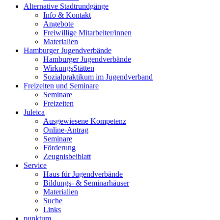
Alternative Stadtrundgänge
Info & Kontakt
Angebote
Freiwillige Mitarbeiter/innen
Materialien
Hamburger Jugendverbände
Hamburger Jugendverbände
WirkungsStätten
Sozialpraktikum im Jugendverband
Freizeiten und Seminare
Seminare
Freizeiten
Juleica
Ausgewiesene Kompetenz
Online-Antrag
Seminare
Förderung
Zeugnisbeiblatt
Service
Haus für Jugendverbände
Bildungs- & Seminarhäuser
Materialien
Suche
Links
punktum