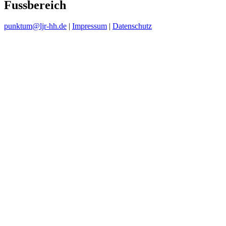
Fussbereich
punktum@ljr-hh.de
|
Impressum
|
Datenschutz