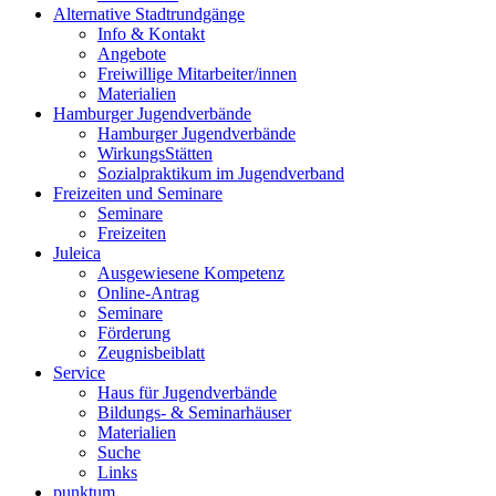
Alternative Stadtrundgänge
Info & Kontakt
Angebote
Freiwillige Mitarbeiter/innen
Materialien
Hamburger Jugendverbände
Hamburger Jugendverbände
WirkungsStätten
Sozialpraktikum im Jugendverband
Freizeiten und Seminare
Seminare
Freizeiten
Juleica
Ausgewiesene Kompetenz
Online-Antrag
Seminare
Förderung
Zeugnisbeiblatt
Service
Haus für Jugendverbände
Bildungs- & Seminarhäuser
Materialien
Suche
Links
punktum