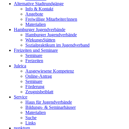
Alternative Stadtrundgänge
Info & Kontakt
Angebote
Freiwillige Mitarbeiter/innen
Materialien
Hamburger Jugendverbände
Hamburger Jugendverbände
WirkungsStätten
Sozialpraktikum im Jugendverband
Freizeiten und Seminare
Seminare
Freizeiten
Juleica
Ausgewiesene Kompetenz
Online-Antrag
Seminare
Förderung
Zeugnisbeiblatt
Service
Haus für Jugendverbände
Bildungs- & Seminarhäuser
Materialien
Suche
Links
punktum