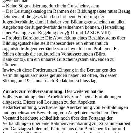
gewendet hat:
– Keine Stigmatisierung durch ein Gutscheinsystem
– Der Leistungskatalog im Rahmen der Bildungspakete muss Bezug
nehmen auf die gesetzlich beschriebene Förderung der
Jugendverbände, damit Inhaber von Bildungsgutscheinen an allen
Angeboten der Jugendverbände teilnehmen können. (Herstellung
einer Analogie zur Regelung der §§ 11 und 12 SGB VIII)
– Problem Bürokratie: Die Abwicklung eines Bezahlsystems über
Bildungsgutscheine stellt insbesondere rein ehrenamtlich
organisierte Jugendverbände vor schwer lösbare Probleme. Es
fehlen oftmals die strukturellen Voraussetzungen (Büro,
Bankkonto), um ein unbares Gutscheinsystem anwenden zu
können.
Inwieweit diese Forderungen Eingang in die Beratungen des
Vermittlungsausschusses gefunden haben, ist offen, da dessen
Sitzung am 19. Januar nach Redaktionsschluss lag.
Zurück zur Vollversammlung.
Des weiteren hat die
Vollversammlung einen Arbeitskreis zum Thema Fortbildungen
eingesetzt. Dieser soll Lösungen zu den Aspekten
Bedarfsermittlung, wechselseitige Anerkennung von Fortbildungen
und gemeinsamer Bewerbung von Angeboten erarbeiten. Der
Vorstand berichtete schließlich noch über den Fortgang der
Verhandlungen über eine Rahmenvereinbarung zur Zusammenarbeit
von Ganztagsschulen mit Partnern aus dem Bereichen Kultur und