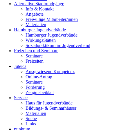
Alternative Stadtrundgänge
Info & Kontakt
Angebote
Freiwillige Mitarbeiter/innen
Materialien
Hamburger Jugendverbände
Hamburger Jugendverbände
WirkungsStätten
Sozialpraktikum im Jugendverband
Freizeiten und Seminare
Seminare
Freizeiten
Juleica
Ausgewiesene Kompetenz
Online-Antrag
Seminare
Förderung
Zeugnisbeiblatt
Service
Haus für Jugendverbände
Bildungs- & Seminarhäuser
Materialien
Suche
Links
punktum