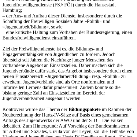
Jugendfreiwilligendienste (FSJ/ FÖJ) durch die Hansestadt
Hamburg;
– der Aus- und Aufbau dieser Dienste, insbesondere durch die
Schaffung der Freiwilligen Sozialen Jahre »Politik« und
»Jugendarbeit/Bildung«, sowie
– eine kritische Haltung zum Vorhaben der Bundesregierung, einen
Bundesfreiwilligendienst einzuführen.
Ziel der Freiwilligendienste ist es, die Bildungs- und
Engagementfähigkeit von Jugendlichen zu fördern. Jedoch
übersteigt seit Jahren die Nachfrage junger Menschen das
vorhandene Angebot an Einsatzstellen. Daher machen sich die
Jugendverbände dafür stark, das Angebot insbesondere durch einen
neuen Einsatzbereich »Jugendarbeit/Bildung« resp. »Politik« zu
erweitern. Jugendverbände sind als Orte nonformalen und
informellen Lernens dafür prädestiniert. Zudem könnte so die
bislang geringe Zahl an Einsatzstellen im Bereich der
Jugendverbandsarbeit ausgebaut werden.
Kontrovers wurde das Thema der
Bildungspakete
im Rahmen der
Neuberechnung der Hartz-IV-Sätze auf Basis eines gemeinsamen
Antrags des Jugendwerks der AWO und der SJD – Die Falken
debattiert. Zum Hintergrund: Auf Vorschlag der Bundesministerin
für Arbeit und Soziales, Ursula von der Leyen, soll die Teilhabe von
Kindern und Jugendlichen aus Hartz-IV-Familien an Sport-, Kultur-