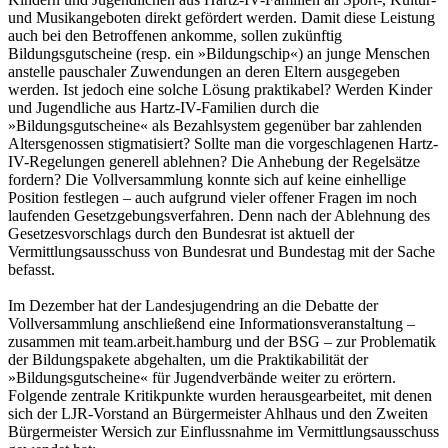
und Musikangeboten direkt gefördert werden. Damit diese Leistung
auch bei den Betroffenen ankomme, sollen zukünftig
Bildungsgutscheine (resp. ein »Bildungschip«) an junge Menschen
anstelle pauschaler Zuwendungen an deren Eltern ausgegeben
werden. Ist jedoch eine solche Lösung praktikabel? Werden Kinder
und Jugendliche aus Hartz-IV-Familien durch die
»Bildungsgutscheine« als Bezahlsystem gegenüber bar zahlenden
Altersgenossen stigmatisiert? Sollte man die vorgeschlagenen Hartz-
IV-Regelungen generell ablehnen? Die Anhebung der Regelsätze
fordern? Die Vollversammlung konnte sich auf keine einhellige
Position festlegen – auch aufgrund vieler offener Fragen im noch
laufenden Gesetzgebungsverfahren. Denn nach der Ablehnung des
Gesetzesvorschlags durch den Bundesrat ist aktuell der
Vermittlungsausschuss von Bundesrat und Bundestag mit der Sache
befasst.
Im Dezember hat der Landesjugendring an die Debatte der
Vollversammlung anschließend eine Informationsveranstaltung –
zusammen mit team.arbeit.hamburg und der BSG – zur Problematik
der Bildungspakete abgehalten, um die Praktikabilität der
»Bildungsgutscheine« für Jugendverbände weiter zu erörtern.
Folgende zentrale Kritikpunkte wurden herausgearbeitet, mit denen
sich der LJR-Vorstand an Bürgermeister Ahlhaus und den Zweiten
Bürgermeister Wersich zur Einflussnahme im Vermittlungsausschuss