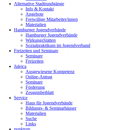
Alternative Stadtrundgänge
Info & Kontakt
Angebote
Freiwillige Mitarbeiter/innen
Materialien
Hamburger Jugendverbände
Hamburger Jugendverbände
WirkungsStätten
Sozialpraktikum im Jugendverband
Freizeiten und Seminare
Seminare
Freizeiten
Juleica
Ausgewiesene Kompetenz
Online-Antrag
Seminare
Förderung
Zeugnisbeiblatt
Service
Haus für Jugendverbände
Bildungs- & Seminarhäuser
Materialien
Suche
Links
punktum