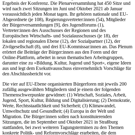
Ergebnis der Konferenz. Die Plenarversammlung hat 450 Sitze und
wird nach zwei Sitzungen im Juni und Oktober 2021 ab Januar
voraussichtlich jeden Monat tagen. Ihr gehören nationale und EU-
Abgeordnete (je 108), Regierungsvertreter:innen (54), Mitglieder
der Bürgerversammlungen [9], des Jugendforums (1),
Vertreter:innen des Ausschusses der Regionen und des
Europäischen Wirtschafts- und Sozialausschusses (je 18), der
lokalen und regionalen Ebene (12), der Sozialpartner (12), der
Zivilgesellschaft (8), und drei EU-Kommissar:innen an. Das Plenum
erörtert die Beiträge der Bürger:innen aus den Foren und der
Online-Plattform, arbeitet in neun thematischen Arbeitsgruppen,
darunter eine zu »Bildung, Kultur, Jugend und Sport«, eigene Ideen
aus und legt dem Exekutivausschuss einvernehmlich Vorschläge für
den Abschlussbericht vor.
Die vier auf EU-Ebene organisierten Bürgerforen mit jeweils 200
zufällig ausgewählten Mitgliedern sind je einem der folgenden
Themenschwerpunkte gewidmet: (1) Wirtschaft, Soziales, Arbeit,
Jugend, Sport, Kultur, Bildung und Digitalisierung; (2) Demokratie,
Werte, Rechtsstaatlichkeit und Sicherheit; (3) Klimawandel,
Umweltschutz und Gesundheit; (4) Europa in der Welt und
Migration. Die Bürger:innen sollen nach konstituierenden
Sitzungen, die im September und Oktober 2021 in Straßburg
stattfanden, bei zwei weiteren Tagungsterminen zu den Themen
konkrete Politik- und Reformvorschläge erarbeiten, die dem