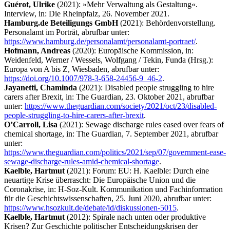
Guérot, Ulrike
(2021): »Mehr Verwaltung als Gestaltung«.
Interview, in: Die Rheinpfalz, 26. November 2021.
Hamburg.de Beteiligungs GmbH
(2021): Behördenvorstellung.
Personalamt im Porträt, abrufbar unter:
https://www.hamburg.de/personalamt/personalamt-portraet/
.
Hofmann, Andreas
(2020): Europäische Kommission, in:
Weidenfeld, Werner / Wessels, Wolfgang / Tekin, Funda (Hrsg.):
Europa von A bis Z, Wiesbaden, abrufbar unter:
https://doi.org/10.1007/978-3-658-24456-9_46-2
.
Jayanetti, Chaminda
(2021): Disabled people struggling to hire
carers after Brexit, in: The Guardian, 23. Oktober 2021, abrufbar
unter:
https://www.theguardian.com/society/2021/oct/23/disabled-
people-struggling-to-hire-carers-after-brexit
.
O’Carroll, Lisa
(2021): Sewage discharge rules eased over fears of
chemical shortage, in: The Guardian, 7. September 2021, abrufbar
unter:
https://www.theguardian.com/politics/2021/sep/07/government-ease-
sewage-discharge-rules-amid-chemical-shortage
.
Kaelble, Hartmut
(2021): Forum: EU: H. Kaelble: Durch eine
neuartige Krise überrascht: Die Europäische Union und die
Coronakrise, in: H-Soz-Kult. Kommunikation und Fachinformation
für die Geschichtswissenschaften, 25. Juni 2020, abrufbar unter:
https://www.hsozkult.de/debate/id/diskussionen-5015
.
Kaelble, Hartmut
(2012): Spirale nach unten oder produktive
Krisen? Zur Geschichte politischer Entscheidungskrisen der