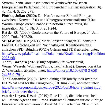
System? Zehn Jahre institutioneller Wettbewerb zwischen
Europäischem Parlament und Europäischem Rat, in: integration, Jg.
42, Nr. 4, S. 262-279.
Plottka, Julian
(2020): Die Konferenz zur Zukunft Europas
zwischen »Konvent 2.0« und »Intergouvernementalismus 3.0«:
Warum Europa diese Chance zur Reform nutzen muss, in:
integration, Jg. 43, Nr. 3, S. 231-244.
Rat der EU (2020): Conference on the Future of Europe, 24. Juni
2020, Dok. 9102/20.
SPD/Grüne/FDP
(2021): Mehr Fortschritt wagen. Bündnis für
Freiheit, Gerechtigkeit und Nachhaltigkeit. Koalitionsvertrag
zwischen SPD, Bündnis 90/Die Grünen und FDP, abrufbar unter:
https://www.spd.de/fileadmin/Dokumente/Koalitionsvertrag/Koalitio
2025.pdf
.
Tham, Barbara
(2020): Jugendpolitik, in: Weidenfeld,
Werner/Wessels, Wolfgang/Funda, Tekin (Hrsg.): Europa von A bis
Z, Wiesbaden, abrufbar unter:
https://doi.org/10.1007/978-3-658-
24456-9_79-1
.
The Economist
(2020): How a dining club briefly took over the
EU. What next for the Eurogroup?, 18. Juni 2020, abrufbar unter:
https://www.economist.com/europe/2020/06/18/how-a-dining-club-
briefly-took-over-the-eu
.
von der Leyen, Ursula
(2019): Eine Union, die mehr erreichen
will. Meine Agenda für Europa. Politische Leitlinien für die künftige
Europäische Kommission 2019-2024, 10. September 2019, S. 23,