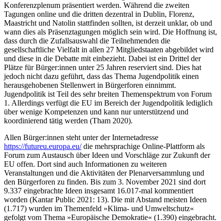
Konferenzplenum präsentiert werden. Während die zweiten
Tagungen online und die dritten dezentral in Dublin, Florenz,
Maastricht und Natolin stattfinden sollten, ist derzeit unklar, ob und
wann dies als Präsenztagungen möglich sein wird. Die Hoffnung ist,
dass durch die Zufallsauswahl die Teilnehmenden die
gesellschaftliche Vielfalt in allen 27 Mitgliedstaaten abgebildet wird
und diese in die Debatte mit einbezieht. Dabei ist ein Drittel der
Plätze für Bürger:innen unter 25 Jahren reserviert sind. Dies hat
jedoch nicht dazu geführt, dass das Thema Jugendpolitik einen
herausgehobenen Stellenwert in Bürgerforen einnimmt.
Jugendpolitik ist Teil des sehr breiten Themenspektrum von Forum
1. Allerdings verfügt die EU im Bereich der Jugendpolitik lediglich
über wenige Kompetenzen und kann nur unterstützend und
koordinierend tätig werden (Tham 2020).
Allen Bürger:innen steht unter der Internetadresse
https://futureu.europa.eu/
die mehrsprachige Online-Plattform als
Forum zum Austausch über Ideen und Vorschläge zur Zukunft der
EU offen. Dort sind auch Informationen zu weiteren
Veranstaltungen und die Aktivitäten der Plenarversammlung und
den Bürgerforen zu finden. Bis zum 3. November 2021 sind dort
9.337 eingebrachte Ideen insgesamt 16.017-mal kommentiert
worden (Kantar Public 2021: 13). Die mit Abstand meisten Ideen
(1.717) wurden im Themenfeld »Klima- und Umweltschutz«
gefolgt vom Thema »Europäische Demokratie« (1.390) eingebracht.