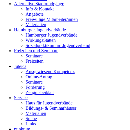
Alternative Stadtrundgänge
Info & Kontakt
Angebote
Freiwillige Mitarbeiter/innen
Materialien
Hamburger Jugendverbände
Hamburger Jugendverbände
WirkungsStätten
Sozialpraktikum im Jugendverband
Freizeiten und Seminare
Seminare
Freizeiten
Juleica
Ausgewiesene Kompetenz
Online-Antrag
Seminare
Förderung
Zeugnisbeiblatt
Service
Haus für Jugendverbände
Bildungs- & Seminarhäuser
Materialien
Suche
Links
punktum