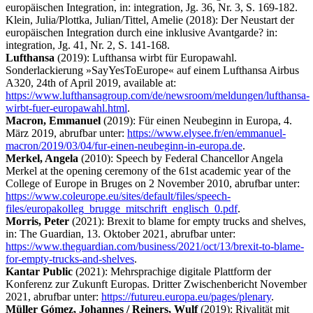
europäischen Integration, in: integration, Jg. 36, Nr. 3, S. 169-182.
Klein, Julia/Plottka, Julian/Tittel, Amelie (2018): Der Neustart der
europäischen Integration durch eine inklusive Avantgarde? in:
integration, Jg. 41, Nr. 2, S. 141-168.
Lufthansa
(2019): Lufthansa wirbt für Europawahl.
Sonderlackierung »SayYesToEurope« auf einem Lufthansa Airbus
A320, 24th of April 2019, available at:
https://www.lufthansagroup.com/de/newsroom/meldungen/lufthansa-
wirbt-fuer-europawahl.html
.
Macron, Emmanuel
(2019): Für einen Neubeginn in Europa, 4.
März 2019, abrufbar unter:
https://www.elysee.fr/en/emmanuel-
macron/2019/03/04/fur-einen-neubeginn-in-europa.de
.
Merkel, Angela
(2010): Speech by Federal Chancellor Angela
Merkel at the opening ceremony of the 61st academic year of the
College of Europe in Bruges on 2 November 2010, abrufbar unter:
https://www.coleurope.eu/sites/default/files/speech-
files/europakolleg_brugge_mitschrift_englisch_0.pdf
.
Morris, Peter
(2021): Brexit to blame for empty trucks and shelves,
in: The Guardian, 13. Oktober 2021, abrufbar unter:
https://www.theguardian.com/business/2021/oct/13/brexit-to-blame-
for-empty-trucks-and-shelves
.
Kantar Public
(2021): Mehrsprachige digitale Plattform der
Konferenz zur Zukunft Europas. Dritter Zwischenbericht November
2021, abrufbar unter:
https://futureu.europa.eu/pages/plenary
.
Müller Gómez, Johannes / Reiners, Wulf
(2019): Rivalität mit