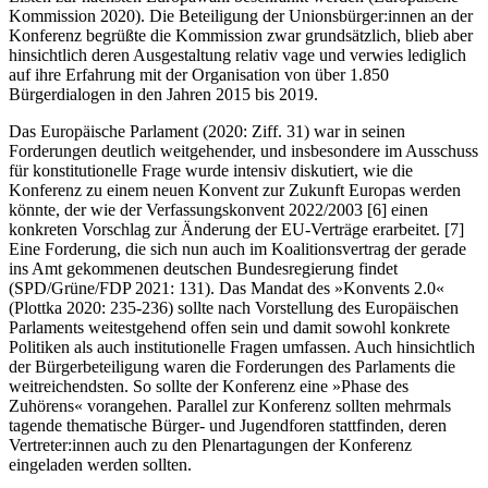
Kommission 2020). Die Beteiligung der Unionsbürger:innen an der
Konferenz begrüßte die Kommission zwar grundsätzlich, blieb aber
hinsichtlich deren Ausgestaltung relativ vage und verwies lediglich
auf ihre Erfahrung mit der Organisation von über 1.850
Bürgerdialogen in den Jahren 2015 bis 2019.
Das Europäische Parlament (2020: Ziff. 31) war in seinen
Forderungen deutlich weitgehender, und insbesondere im Ausschuss
für konstitutionelle Frage wurde intensiv diskutiert, wie die
Konferenz zu einem neuen Konvent zur Zukunft Europas werden
könnte, der wie der Verfassungskonvent 2022/2003 [6] einen
konkreten Vorschlag zur Änderung der EU-Verträge erarbeitet. [7]
Eine Forderung, die sich nun auch im Koalitionsvertrag der gerade
ins Amt gekommenen deutschen Bundesregierung findet
(SPD/Grüne/FDP 2021: 131). Das Mandat des »Konvents 2.0«
(Plottka 2020: 235-236) sollte nach Vorstellung des Europäischen
Parlaments weitestgehend offen sein und damit sowohl konkrete
Politiken als auch institutionelle Fragen umfassen. Auch hinsichtlich
der Bürgerbeteiligung waren die Forderungen des Parlaments die
weitreichendsten. So sollte der Konferenz eine »Phase des
Zuhörens« vorangehen. Parallel zur Konferenz sollten mehrmals
tagende thematische Bürger- und Jugendforen stattfinden, deren
Vertreter:innen auch zu den Plenartagungen der Konferenz
eingeladen werden sollten.