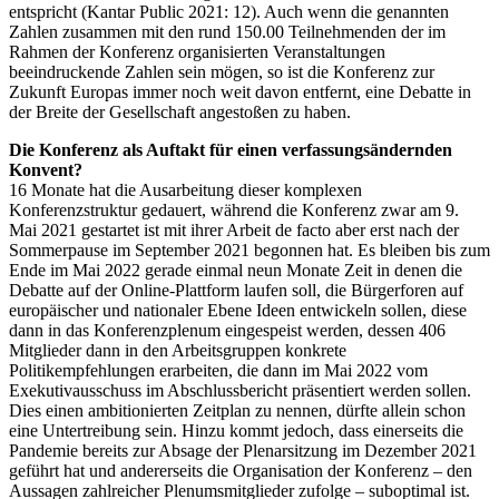
entspricht (Kantar Public 2021: 12). Auch wenn die genannten
Zahlen zusammen mit den rund 150.00 Teilnehmenden der im
Rahmen der Konferenz organisierten Veranstaltungen
beeindruckende Zahlen sein mögen, so ist die Konferenz zur
Zukunft Europas immer noch weit davon entfernt, eine Debatte in
der Breite der Gesellschaft angestoßen zu haben.
Die Konferenz als Auftakt für einen verfassungsändernden
Konvent?
16 Monate hat die Ausarbeitung dieser komplexen
Konferenzstruktur gedauert, während die Konferenz zwar am 9.
Mai 2021 gestartet ist mit ihrer Arbeit de facto aber erst nach der
Sommerpause im September 2021 begonnen hat. Es bleiben bis zum
Ende im Mai 2022 gerade einmal neun Monate Zeit in denen die
Debatte auf der Online-Plattform laufen soll, die Bürgerforen auf
europäischer und nationaler Ebene Ideen entwickeln sollen, diese
dann in das Konferenzplenum eingespeist werden, dessen 406
Mitglieder dann in den Arbeitsgruppen konkrete
Politikempfehlungen erarbeiten, die dann im Mai 2022 vom
Exekutivausschuss im Abschlussbericht präsentiert werden sollen.
Dies einen ambitionierten Zeitplan zu nennen, dürfte allein schon
eine Untertreibung sein. Hinzu kommt jedoch, dass einerseits die
Pandemie bereits zur Absage der Plenarsitzung im Dezember 2021
geführt hat und andererseits die Organisation der Konferenz – den
Aussagen zahlreicher Plenumsmitglieder zufolge – suboptimal ist.