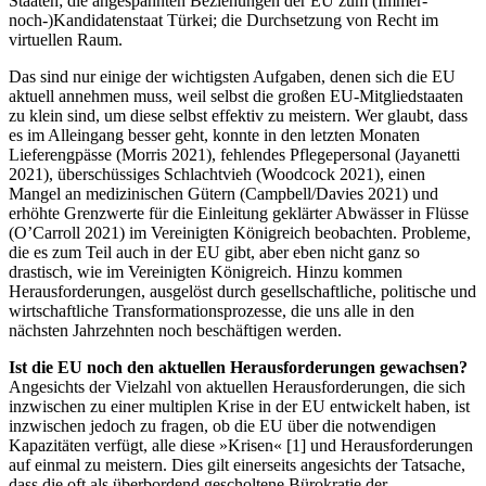
Staaten; die angespannten Beziehungen der EU zum (Immer-
noch-)Kandidatenstaat Türkei; die Durchsetzung von Recht im
virtuellen Raum.
Das sind nur einige der wichtigsten Aufgaben, denen sich die EU
aktuell annehmen muss, weil selbst die großen EU-Mitgliedstaaten
zu klein sind, um diese selbst effektiv zu meistern. Wer glaubt, dass
es im Alleingang besser geht, konnte in den letzten Monaten
Lieferengpässe (Morris 2021), fehlendes Pflegepersonal (Jayanetti
2021), überschüssiges Schlachtvieh (Woodcock 2021), einen
Mangel an medizinischen Gütern (Campbell/Davies 2021) und
erhöhte Grenzwerte für die Einleitung geklärter Abwässer in Flüsse
(O’Carroll 2021) im Vereinigten Königreich beobachten. Probleme,
die es zum Teil auch in der EU gibt, aber eben nicht ganz so
drastisch, wie im Vereinigten Königreich. Hinzu kommen
Herausforderungen, ausgelöst durch gesellschaftliche, politische und
wirtschaftliche Transformationsprozesse, die uns alle in den
nächsten Jahrzehnten noch beschäftigen werden.
Ist die EU noch den aktuellen Herausforderungen gewachsen?
Angesichts der Vielzahl von aktuellen Herausforderungen, die sich
inzwischen zu einer multiplen Krise in der EU entwickelt haben, ist
inzwischen jedoch zu fragen, ob die EU über die notwendigen
Kapazitäten verfügt, alle diese »Krisen« [1] und Herausforderungen
auf einmal zu meistern. Dies gilt einerseits angesichts der Tatsache,
dass die oft als überbordend gescholtene Bürokratie der