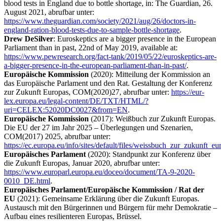
blood tests in England due to bottle shortage, in: The Guardian, 26.
August 2021, abrufbar unter:
https://www.theguardian.com/society/2021/aug/26/doctors-in-
england-ration-blood-tests-due-to-sample-bottle-shortage
.
Drew DeSilver
: Euroskeptics are a bigger presence in the European
Parliament than in past, 22nd of May 2019, available at:
https://www.pewresearch.org/fact-tank/2019/05/22/euroskeptics-are-
a-bigger-presence-in-the-european-parliament-than-in-past/
.
Europäische Kommission
(2020): Mitteilung der Kommission an
das Europäische Parlament und den Rat. Gestaltung der Konferenz
zur Zukunft Europas, COM(2020)27, abrufbar unter:
https://eur-
lex.europa.eu/legal-content/DE/TXT/HTML/?
uri=CELEX:52020DC0027&from=EN
.
Europäische Kommission
(2017): Weißbuch zur Zukunft Europas.
Die EU der 27 im Jahr 2025 – Überlegungen und Szenarien,
COM(2017) 2025, abrufbar unter:
https://ec.europa.eu/info/sites/default/files/weissbuch_zur_zukunft_e
Europäisches Parlament
(2020): Standpunkt zur Konferenz über
die Zukunft Europas, Januar 2020, abrufbar unter:
https://www.europarl.europa.eu/doceo/document/TA-9-2020-
0010_DE.html
.
Europäisches Parlament/Europäische Kommission / Rat der
EU
(2021): Gemeinsame Erklärung über die Zukunft Europas.
Austausch mit den Bürgerinnen und Bürgern für mehr Demokratie –
Aufbau eines resilienteren Europas, Brüssel.