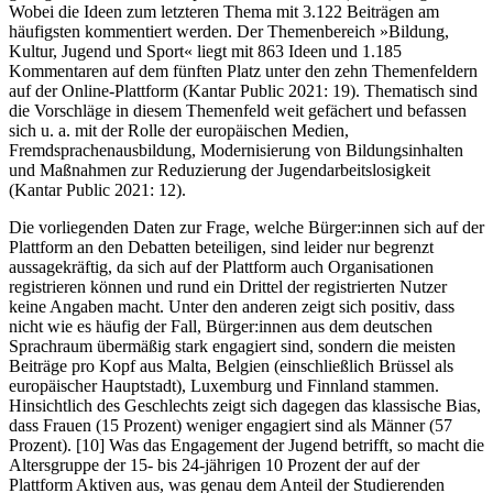
Wobei die Ideen zum letzteren Thema mit 3.122 Beiträgen am
häufigsten kommentiert werden. Der Themenbereich »Bildung,
Kultur, Jugend und Sport« liegt mit 863 Ideen und 1.185
Kommentaren auf dem fünften Platz unter den zehn Themenfeldern
auf der Online-Plattform (Kantar Public 2021: 19). Thematisch sind
die Vorschläge in diesem Themenfeld weit gefächert und befassen
sich u. a. mit der Rolle der europäischen Medien,
Fremdsprachenausbildung, Modernisierung von Bildungsinhalten
und Maßnahmen zur Reduzierung der Jugendarbeitslosigkeit
(Kantar Public 2021: 12).
Die vorliegenden Daten zur Frage, welche Bürger:innen sich auf der
Plattform an den Debatten beteiligen, sind leider nur begrenzt
aussagekräftig, da sich auf der Plattform auch Organisationen
registrieren können und rund ein Drittel der registrierten Nutzer
keine Angaben macht. Unter den anderen zeigt sich positiv, dass
nicht wie es häufig der Fall, Bürger:innen aus dem deutschen
Sprachraum übermäßig stark engagiert sind, sondern die meisten
Beiträge pro Kopf aus Malta, Belgien (einschließlich Brüssel als
europäischer Hauptstadt), Luxemburg und Finnland stammen.
Hinsichtlich des Geschlechts zeigt sich dagegen das klassische Bias,
dass Frauen (15 Prozent) weniger engagiert sind als Männer (57
Prozent). [10] Was das Engagement der Jugend betrifft, so macht die
Altersgruppe der 15- bis 24-jährigen 10 Prozent der auf der
Plattform Aktiven aus, was genau dem Anteil der Studierenden