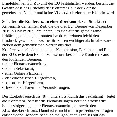
Empfehlungen zur Zukunft der EU festgehalten werden, besteht die
Gefahr, dass das Ergebnis der Konferenz nur der kleinste
gemeinsame Nenner und keine Vision zur Reform der EU sein wird.
Scheitert die Konferenz an einer überkomplexen Struktur?
Angesichts der langen Zeit, die die drei EU-Organe von Dezember
2019 bis März 2021 brauchten, um sich auf die gemeinsame
Erklärung zu einigen, konnten Beobachter:innen leicht den
Eindruck gewinnen, dass die Strukturen wichtiger als Inhalte waren.
Neben dem gemeinsamen Vorsitz aus drei
Konferenzenpräsident:innen aus Kommission, Parlament und Rat
der EU sowie dem Exekutivausschuss besteht die Konferenz aus
den folgenden Organen:
• einer Plenarversammlung,
• einem Sekretariat,
• einer Online-Plattform,
• vier europäischen Bürgerforen,
• nationalen Bürgerforen,
• dezentralen Foren und Veranstaltungen.
Der Exekutivausschuss [8] – unterstützt durch das Sekretariat – leitet
die Konferenz, bereitet die Plenarsitzungen vor und arbeitet die
Schlussfolgerungen der Plenarversammlungen sowie den
Abschlussbericht aus. Damit ist er nicht nur in prozeduralen Fragen
entscheidend, sondern hat auch maßgeblichen Einfluss auf das