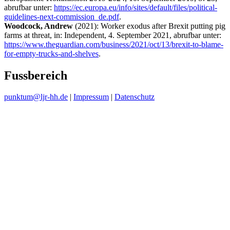
abrufbar unter:
https://ec.europa.eu/info/sites/default/files/political-
guidelines-next-commission_de.pdf
.
Woodcock, Andrew
(2021): Worker exodus after Brexit putting pig
farms at threat, in: Independent, 4. September 2021, abrufbar unter:
https://www.theguardian.com/business/2021/oct/13/brexit-to-blame-
for-empty-trucks-and-shelves
.
Fussbereich
punktum@ljr-hh.de
|
Impressum
|
Datenschutz