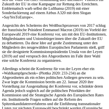
Zukunft der EU in eine Kampagne zur Rettung des Erreichten.
Emblematisch warb selbst die Lufthansa (2019) mit einer
Sonderlackierung auf einem Airbus A320 mit dem Slogan
»SayYesToEurope«.
Angesichts des Scheiterns des Weißbuchprozesses von 2017 schlug
der französische Präsident Emmanuel Macron (2019) im Vorfeld der
Europawahl 2019 eine Konferenz vor, um mit den EU-Institutionen,
Mitgliedstaaten und Unionsbürger:innen über die Zukunft der EU
zu debattieren. Da diese Idee auf große Zustimmung unter den
Mitgliedern des neugewählten Europäischen Parlaments stieß, griff
sie die designierte Kommissionspräsidentin Ursula von der Leyen
(2019) auf und versprach den Abgeordneten im Falle ihrer Wahl
eine solche Konferenz zu organisieren.
Allerdings scheint die Konferenz für von der Leyen eher ein
»Wahlkampfgeschenk« (Plottka 2020: 233-234) an die
Abgeordneten als ein echtes politischen Anliegen gewesen zu sein.
Zwar legte die Kommission bereits am 22. Januar 2020 ihre
Vorstellung zur Ausgestaltung der Konferenz vor, schränkte deren
Agenda jedoch sogleich auf die politischen Prioritäten der
Kommission und die Strategische Agenda des Europäischen Rates
ein. Institutionelle Fragen sollten auf die Reform des
Spitzenkandidatenverfahrens und die Einführung transnationaler
Listen zur nächsten Europawahl beschränkt werden (Europäische