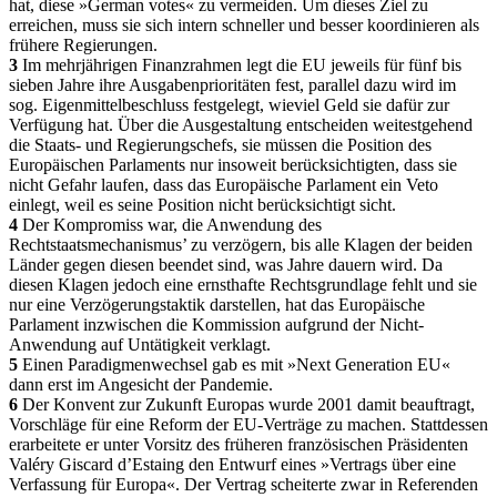
hat, diese »German votes« zu vermeiden. Um dieses Ziel zu
erreichen, muss sie sich intern schneller und besser koordinieren als
frühere Regierungen.
3
Im mehrjährigen Finanzrahmen legt die EU jeweils für fünf bis
sieben Jahre ihre Ausgabenprioritäten fest, parallel dazu wird im
sog. Eigenmittelbeschluss festgelegt, wieviel Geld sie dafür zur
Verfügung hat. Über die Ausgestaltung entscheiden weitestgehend
die Staats- und Regierungschefs, sie müssen die Position des
Europäischen Parlaments nur insoweit berücksichtigten, dass sie
nicht Gefahr laufen, dass das Europäische Parlament ein Veto
einlegt, weil es seine Position nicht berücksichtigt sicht.
4
Der Kompromiss war, die Anwendung des
Rechtstaatsmechanismus’ zu verzögern, bis alle Klagen der beiden
Länder gegen diesen beendet sind, was Jahre dauern wird. Da
diesen Klagen jedoch eine ernsthafte Rechtsgrundlage fehlt und sie
nur eine Verzögerungstaktik darstellen, hat das Europäische
Parlament inzwischen die Kommission aufgrund der Nicht-
Anwendung auf Untätigkeit verklagt.
5
Einen Paradigmenwechsel gab es mit »Next Generation EU«
dann erst im Angesicht der Pandemie.
6
Der Konvent zur Zukunft Europas wurde 2001 damit beauftragt,
Vorschläge für eine Reform der EU-Verträge zu machen. Stattdessen
erarbeitete er unter Vorsitz des früheren französischen Präsidenten
Valéry Giscard d’Estaing den Entwurf eines »Vertrags über eine
Verfassung für Europa«. Der Vertrag scheiterte zwar in Referenden