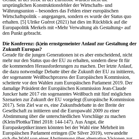
ursprünglichen Konstruktionsfehler der Wirtschafts- und
Währungsunion – besonders das Fehlen einer europäischen
Wirtschaftspolitik – angegangen, sondern es wurde der Status quo
erhalten. [5] Ulrike Guérot (2021) hat dies im Rückblick auf die
Europapolitik Merkels mit »Mehr Verwaltung als Gestaltung« auf
den Punkt gebracht.
Die Konferenz: (k)ein ernstgemeinter Anlauf zur Gestaltung der
Zukunft Europas?
Gerade für die jungen Generationen ist es aber entscheidend, nicht
mehr nur den Status quo der EU zu erhalten, sondern diese fit für
die kommenden Herausforderungen zu machen. Der letzte Anlauf,
die dazu notwendige Debatte über die Zukunft der EU zu initiieren,
der sogenannte Weißbuchprozess der Europäischen Kommission,
scheiterte vor den Wahlen zum Europäischen Parlament 2019. Der
damalige Präsident der Europäischen Kommission Jean-Claude
Juncker hatte 2017 ein sogenanntes Weißbuch mit fünf möglichen
Szenarien zur Zukunft der EU vorgelegt (Europäische Kommission
2017). Sein Ziel war es, eine Zukunftsdebatte in der Breite der
Gesellschaft zu initiieren und die Europawahl 2009 zu einer
Abstimmung über die unterschiedlichen Vorschläge zu machen
(Klein/Plottka/Tittel 2018: 144-147). Aus Angst, die
Europaskeptiker:innen könnten bei der Wahl eine Mehrheit im
Europäischen Parlament erringen (De Silver 2019), verwandelte
sich die Wahl von einer Abstimmung über alternative Visionen zur