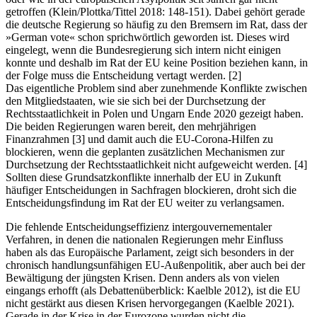
getroffen (Klein/Plottka/Tittel 2018: 148-151). Dabei gehört gerade
die deutsche Regierung so häufig zu den Bremsern im Rat, dass der
»German vote« schon sprichwörtlich geworden ist. Dieses wird
eingelegt, wenn die Bundesregierung sich intern nicht einigen
konnte und deshalb im Rat der EU keine Position beziehen kann, in
der Folge muss die Entscheidung vertagt werden. [2]
Das eigentliche Problem sind aber zunehmende Konflikte zwischen
den Mitgliedstaaten, wie sie sich bei der Durchsetzung der
Rechtsstaatlichkeit in Polen und Ungarn Ende 2020 gezeigt haben.
Die beiden Regierungen waren bereit, den mehrjährigen
Finanzrahmen [3] und damit auch die EU-Corona-Hilfen zu
blockieren, wenn die geplanten zusätzlichen Mechanismen zur
Durchsetzung der Rechtsstaatlichkeit nicht aufgeweicht werden. [4]
Sollten diese Grundsatzkonflikte innerhalb der EU in Zukunft
häufiger Entscheidungen in Sachfragen blockieren, droht sich die
Entscheidungsfindung im Rat der EU weiter zu verlangsamen.
Die fehlende Entscheidungseffizienz intergouvernementaler
Verfahren, in denen die nationalen Regierungen mehr Einfluss
haben als das Europäische Parlament, zeigt sich besonders in der
chronisch handlungsunfähigen EU-Außenpolitik, aber auch bei der
Bewältigung der jüngsten Krisen. Denn anders als von vielen
eingangs erhofft (als Debattenüberblick: Kaelble 2012), ist die EU
nicht gestärkt aus diesen Krisen hervorgegangen (Kaelble 2021).
Gerade in der Krise in der Eurozone wurden nicht die