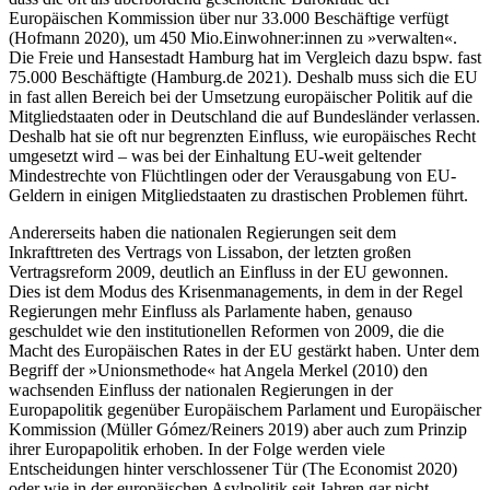
Europäischen Kommission über nur 33.000 Beschäftige verfügt
(Hofmann 2020), um 450 Mio.Einwohner:innen zu »verwalten«.
Die Freie und Hansestadt Hamburg hat im Vergleich dazu bspw. fast
75.000 Beschäftigte (Hamburg.de 2021). Deshalb muss sich die EU
in fast allen Bereich bei der Umsetzung europäischer Politik auf die
Mitgliedstaaten oder in Deutschland die auf Bundesländer verlassen.
Deshalb hat sie oft nur begrenzten Einfluss, wie europäisches Recht
umgesetzt wird – was bei der Einhaltung EU-weit geltender
Mindestrechte von Flüchtlingen oder der Verausgabung von EU-
Geldern in einigen Mitgliedstaaten zu drastischen Problemen führt.
Andererseits haben die nationalen Regierungen seit dem
Inkrafttreten des Vertrags von Lissabon, der letzten großen
Vertragsreform 2009, deutlich an Einfluss in der EU gewonnen.
Dies ist dem Modus des Krisenmanagements, in dem in der Regel
Regierungen mehr Einfluss als Parlamente haben, genauso
geschuldet wie den institutionellen Reformen von 2009, die die
Macht des Europäischen Rates in der EU gestärkt haben. Unter dem
Begriff der »Unionsmethode« hat Angela Merkel (2010) den
wachsenden Einfluss der nationalen Regierungen in der
Europapolitik gegenüber Europäischem Parlament und Europäischer
Kommission (Müller Gómez/Reiners 2019) aber auch zum Prinzip
ihrer Europapolitik erhoben. In der Folge werden viele
Entscheidungen hinter verschlossener Tür (The Economist 2020)
oder wie in der europäischen Asylpolitik seit Jahren gar nicht