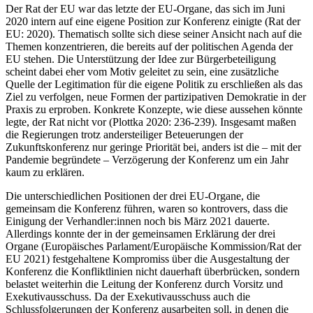
Der Rat der EU war das letzte der EU-Organe, das sich im Juni
2020 intern auf eine eigene Position zur Konferenz einigte (Rat der
EU: 2020). Thematisch sollte sich diese seiner Ansicht nach auf die
Themen konzentrieren, die bereits auf der politischen Agenda der
EU stehen. Die Unterstützung der Idee zur Bürgerbeteiligung
scheint dabei eher vom Motiv geleitet zu sein, eine zusätzliche
Quelle der Legitimation für die eigene Politik zu erschließen als das
Ziel zu verfolgen, neue Formen der partizipativen Demokratie in der
Praxis zu erproben. Konkrete Konzepte, wie diese aussehen könnte
legte, der Rat nicht vor (Plottka 2020: 236-239). Insgesamt maßen
die Regierungen trotz andersteiliger Beteuerungen der
Zukunftskonferenz nur geringe Priorität bei, anders ist die – mit der
Pandemie begründete – Verzögerung der Konferenz um ein Jahr
kaum zu erklären.
Die unterschiedlichen Positionen der drei EU-Organe, die
gemeinsam die Konferenz führen, waren so kontrovers, dass die
Einigung der Verhandler:innen noch bis März 2021 dauerte.
Allerdings konnte der in der gemeinsamen Erklärung der drei
Organe (Europäisches Parlament/Europäische Kommission/Rat der
EU 2021) festgehaltene Kompromiss über die Ausgestaltung der
Konferenz die Konfliktlinien nicht dauerhaft überbrücken, sondern
belastet weiterhin die Leitung der Konferenz durch Vorsitz und
Exekutivausschuss. Da der Exekutivausschuss auch die
Schlussfolgerungen der Konferenz ausarbeiten soll, in denen die