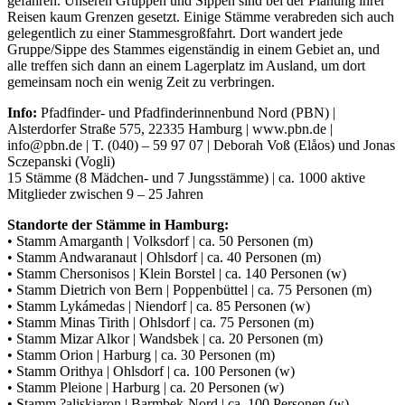
gefahren. Unseren Gruppen und Sippen sind bei der Planung ihrer
Reisen kaum Grenzen gesetzt. Einige Stämme verabreden sich auch
gelegentlich zu einer Stammesgroßfahrt. Dort wandert jede
Gruppe/Sippe des Stammes eigenständig in einem Gebiet an, und
alle treffen sich dann an einem Lagerplatz im Ausland, um dort
gemeinsam noch ein wenig Zeit zu verbringen.
Info:
Pfadfinder- und Pfadfinderinnenbund Nord (PBN) |
Alsterdorfer Straße 575, 22335 Hamburg | www.pbn.de |
info@pbn.de | T. (040) – 59 97 07 | Deborah Voß (Elåos) und Jonas
Sczepanski (Vogli)
15 Stämme (8 Mädchen- und 7 Jungsstämme) | ca. 1000 aktive
Mitglieder zwischen 9 – 25 Jahren
Standorte der Stämme in Hamburg:
• Stamm Amarganth | Volksdorf | ca. 50 Personen (m)
• Stamm Andwaranaut | Ohlsdorf | ca. 40 Personen (m)
• Stamm Chersonisos | Klein Borstel | ca. 140 Personen (w)
• Stamm Dietrich von Bern | Poppenbüttel | ca. 75 Personen (m)
• Stamm Lykámedas | Niendorf | ca. 85 Personen (w)
• Stamm Minas Tirith | Ohlsdorf | ca. 75 Personen (m)
• Stamm Mizar Alkor | Wandsbek | ca. 20 Personen (m)
• Stamm Orion | Harburg | ca. 30 Personen (m)
• Stamm Orithya | Ohlsdorf | ca. 100 Personen (w)
• Stamm Pleione | Harburg | ca. 20 Personen (w)
• Stamm ?aliskiaron | Barmbek-Nord | ca. 100 Personen (w)