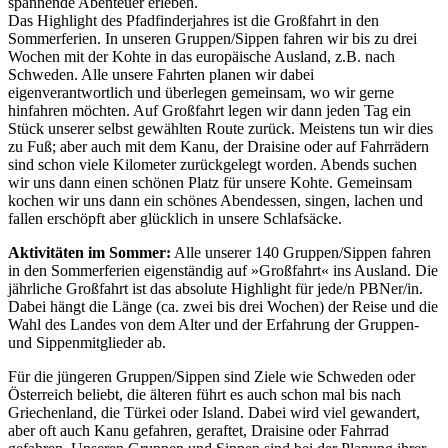
spannende Abenteuer erleben.
Das Highlight des Pfadfinderjahres ist die Großfahrt in den
Sommerferien. In unseren Gruppen/Sippen fahren wir bis zu drei
Wochen mit der Kohte in das europäische Ausland, z.B. nach
Schweden. Alle unsere Fahrten planen wir dabei
eigenverantwortlich und überlegen gemeinsam, wo wir gerne
hinfahren möchten. Auf Großfahrt legen wir dann jeden Tag ein
Stück unserer selbst gewählten Route zurück. Meistens tun wir dies
zu Fuß; aber auch mit dem Kanu, der Draisine oder auf Fahrrädern
sind schon viele Kilometer zurückgelegt worden. Abends suchen
wir uns dann einen schönen Platz für unsere Kohte. Gemeinsam
kochen wir uns dann ein schönes Abendessen, singen, lachen und
fallen erschöpft aber glücklich in unsere Schlafsäcke.
Aktivitäten im Sommer:
Alle unserer 140 Gruppen/Sippen fahren
in den Sommerferien eigenständig auf »Großfahrt« ins Ausland. Die
jährliche Großfahrt ist das absolute Highlight für jede/n PBNer/in.
Dabei hängt die Länge (ca. zwei bis drei Wochen) der Reise und die
Wahl des Landes von dem Alter und der Erfahrung der Gruppen-
und Sippenmitglieder ab.
Für die jüngeren Gruppen/Sippen sind Ziele wie Schweden oder
Österreich beliebt, die älteren führt es auch schon mal bis nach
Griechenland, die Türkei oder Island. Dabei wird viel gewandert,
aber oft auch Kanu gefahren, geraftet, Draisine oder Fahrrad