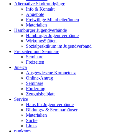
Alternative Stadtrundgänge
Info & Kontakt
Angebote
Freiwillige Mitarbeiter/innen
Materialien
Hamburger Jugendverbände
Hamburger Jugendverbände
WirkungsStätten
Sozialpraktikum im Jugendverband
Freizeiten und Seminare
Seminare
Freizeiten
Juleica
Ausgewiesene Kompetenz
Online-Antrag
Seminare
Förderung
Zeugnisbeiblatt
Service
Haus für Jugendverbände
Bildungs- & Seminarhäuser
Materialien
Suche
Links
punktum