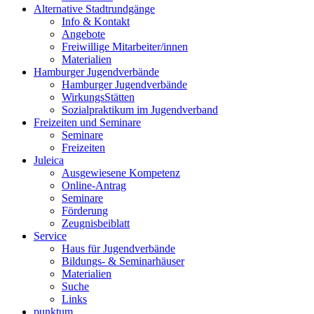
Alternative Stadtrundgänge
Info & Kontakt
Angebote
Freiwillige Mitarbeiter/innen
Materialien
Hamburger Jugendverbände
Hamburger Jugendverbände
WirkungsStätten
Sozialpraktikum im Jugendverband
Freizeiten und Seminare
Seminare
Freizeiten
Juleica
Ausgewiesene Kompetenz
Online-Antrag
Seminare
Förderung
Zeugnisbeiblatt
Service
Haus für Jugendverbände
Bildungs- & Seminarhäuser
Materialien
Suche
Links
punktum