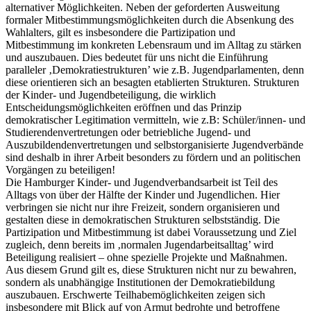
alternativer Möglichkeiten. Neben der geforderten Ausweitung
formaler Mitbestimmungsmöglichkeiten durch die Absenkung des
Wahlalters, gilt es insbesondere die Partizipation und
Mitbestimmung im konkreten Lebensraum und im Alltag zu stärken
und auszubauen. Dies bedeutet für uns nicht die Einführung
paralleler ‚Demokratiestrukturen’ wie z.B. Jugendparlamenten, denn
diese orientieren sich an besagten etablierten Strukturen. Strukturen
der Kinder- und Jugendbeteiligung, die wirklich
Entscheidungsmöglichkeiten eröffnen und das Prinzip
demokratischer Legitimation vermitteln, wie z.B: Schüler/innen- und
Studierendenvertretungen oder betriebliche Jugend- und
Auszubildendenvertretungen und selbstorganisierte Jugendverbände
sind deshalb in ihrer Arbeit besonders zu fördern und an politischen
Vorgängen zu beteiligen!
Die Hamburger Kinder- und Jugendverbandsarbeit ist Teil des
Alltags von über der Hälfte der Kinder und Jugendlichen. Hier
verbringen sie nicht nur ihre Freizeit, sondern organisieren und
gestalten diese in demokratischen Strukturen selbstständig. Die
Partizipation und Mitbestimmung ist dabei Voraussetzung und Ziel
zugleich, denn bereits im ‚normalen Jugendarbeitsalltag’ wird
Beteiligung realisiert – ohne spezielle Projekte und Maßnahmen.
Aus diesem Grund gilt es, diese Strukturen nicht nur zu bewahren,
sondern als unabhängige Institutionen der Demokratiebildung
auszubauen. Erschwerte Teilhabemöglichkeiten zeigen sich
insbesondere mit Blick auf von Armut bedrohte und betroffene