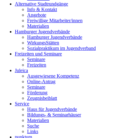
Alternative Stadtrundgänge
Info & Kontakt
Angebote
Freiwillige Mitarbeiter/innen
Materialien
Hamburger Jugendverbände
Hamburger Jugendverbände
WirkungsStätten
Sozialpraktikum im Jugendverband
Freizeiten und Seminare
Seminare
Freizeiten
Juleica
Ausgewiesene Kompetenz
Online-Antrag
Seminare
Förderung
Zeugnisbeiblatt
Service
Haus für Jugendverbände
Bildungs- & Seminarhäuser
Materialien
Suche
Links
punktum