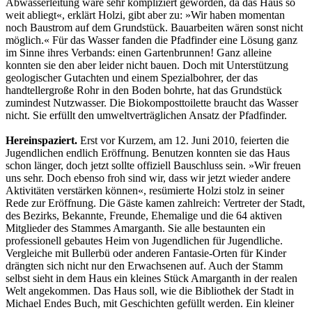
Abwasserleitung wäre sehr kompliziert geworden, da das Haus so
weit abliegt«, erklärt Holzi, gibt aber zu: »Wir haben momentan
noch Baustrom auf dem Grundstück. Bauarbeiten wären sonst nicht
möglich.« Für das Wasser fanden die Pfadfinder eine Lösung ganz
im Sinne ihres Verbands: einen Gartenbrunnen! Ganz alleine
konnten sie den aber leider nicht bauen. Doch mit Unterstützung
geologischer Gutachten und einem Spezialbohrer, der das
handtellergroße Rohr in den Boden bohrte, hat das Grundstück
zumindest Nutzwasser. Die Biokomposttoilette braucht das Wasser
nicht. Sie erfüllt den umweltverträglichen Ansatz der Pfadfinder.
Hereinspaziert.
Erst vor Kurzem, am 12. Juni 2010, feierten die
Jugendlichen endlich Eröffnung. Benutzen konnten sie das Haus
schon länger, doch jetzt sollte offiziell Bauschluss sein. »Wir freuen
uns sehr. Doch ebenso froh sind wir, dass wir jetzt wieder andere
Aktivitäten verstärken können«, resümierte Holzi stolz in seiner
Rede zur Eröffnung. Die Gäste kamen zahlreich: Vertreter der Stadt,
des Bezirks, Bekannte, Freunde, Ehemalige und die 64 aktiven
Mitglieder des Stammes Amarganth. Sie alle bestaunten ein
professionell gebautes Heim von Jugendlichen für Jugendliche.
Vergleiche mit Bullerbü oder anderen Fantasie-Orten für Kinder
drängten sich nicht nur den Erwachsenen auf. Auch der Stamm
selbst sieht in dem Haus ein kleines Stück Amarganth in der realen
Welt angekommen. Das Haus soll, wie die Bibliothek der Stadt in
Michael Endes Buch, mit Geschichten gefüllt werden. Ein kleiner