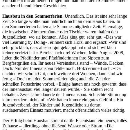
Fundament mit aktuellen Dingen und natürlich dem Stammesnamen
aus der »Unendlichen Geschichte«.
Hausbau in den Sommerferien.
Unendlich. Das ist eine sehr lange
Zeit. So lange wollte man natürlich nicht an dem Haus bauen. In
den Sommerferien hatten alle Stammesmitglieder Zeit. Ehemalige,
die inzwischen Zimmermänner oder Tischler waren, halfen den
Jugendlichen, wo sie konnten. Alles ging gut, sehr gut. »Das war
viel Learning by Doing«, erinnert sich Holzi und ergänzt: »Wir sind
sehr glücklich, dass alles so gut geklappt hat und sich wirklich
keiner verletzt hat.« Bereits nach drei Wochen, Mitte August 2008,
luden die Pfadfinder und Pfadfinderinnen ihre Sippen zum
Bergfestgrillen ein. Ihr neues Vereinshaus stand – Wände, Decken,
Dach. Nur der Innenausbau fehlte noch. Holzi erinnert sich: »Da
dachten wir schon: Gut, noch weitere drei Wochen, dann sind wir
fertig.« Doch mit den Sommerferien ging auch die Zeit der
schnellen Fortschritte vorbei. »Einige hatten uns noch gewarnt, dass
der Innenausbau viel länger dauern würde.« Sie sollten recht
behalten. Zwei Jahre dauerte der Innenausbau. Schlechte Stimmung
kam trotzdem nicht auf. »Wir hatten immer ein gutes Gefühl.« Ein
Jugendverband, der Kinder und Jugendliche zu derart
ausdauerndem Einsatz motiviert, macht offensichtlich vieles richtig.
Der Erfolg beim Hausbau spricht dafür. Es entstand ein neues, tolles
Zuhause – allerdings ohne fließend Wasser oder Strom. »Die