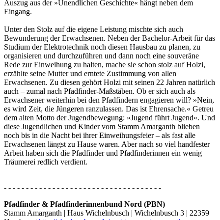
Auszug aus der »Unendlichen Geschichte« hängt neben dem
Eingang.
Unter den Stolz auf die eigene Leistung mischte sich auch
Bewunderung der Erwachsenen. Neben der Bachelor-Arbeit für das
Studium der Elektrotechnik noch diesen Hausbau zu planen, zu
organisieren und durchzuführen und dann noch eine souveräne
Rede zur Einweihung zu halten, mache sie schon stolz auf Holzi,
erzählte seine Mutter und erntete Zustimmung von allen
Erwachsenen. Zu diesen gehört Holzi mit seinen 22 Jahren natürlich
auch – zumal nach Pfadfinder-Maßstäben. Ob er sich auch als
Erwachsener weiterhin bei den Pfadfindern engagieren will? »Nein,
es wird Zeit, die Jüngeren ranzulassen. Das ist Ehrensache.« Getreu
dem alten Motto der Jugendbewegung: »Jugend führt Jugend«. Und
diese Jugendlichen und Kinder vom Stamm Amarganth blieben
noch bis in die Nacht bei ihrer Einweihungsfeier – als fast alle
Erwachsenen längst zu Hause waren. Aber nach so viel handfester
Arbeit haben sich die Pfadfinder und Pfadfinderinnen ein wenig
Träumerei redlich verdient.
- - - - - - - - - - - - - - - - - - - - - - - - - - - - - - - - - - - -
Pfadfinder & Pfadfinderinnenbund Nord (PBN)
Stamm Amarganth | Haus Wichelnbusch | Wichelnbusch 3 | 22359