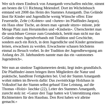
Wer sich einen Eindruck von Amarganth verschaffen möchte, nimmt
am besten die U1 Richtung Meiendorf. Dort im Wichelnbusch
entstand seit 2008 das Heim des Stammes Amarganth. Das Gelände
lässt für Kinder und Jugendliche wenig Wünsche offen: Eine
Feuerstelle, Zelte (»Kohten« und »Jurten« im Pfadfinder-Jargon),
ein Haus ohne Tische, an denen man »gerade sitzen« müsste, jede
Menge Platz zum Herumtollen und »Kindsein«. Überschreitet man
die unsichtbare Grenze zum Grundstück, betritt man nicht nur das
Gelände eines Jugendverbands mit Tradition und Geschichte,
sondern auch ein Reich, in dem Jugendliche und Kinder gemeinsam
lernen, erwachsen zu werden. Erwachsene schauen höchstens
einmal zu Besuch vorbei. In der Tradition der Jugendbewegung am
Anfang des 20. Jahrhunderts nannte man das ein »autonomes
Jugendreich«.
Wer nun an sinnlose Tagträumereien denkt, liegt indes grundfalsch.
Die Pfadfinder/-innen bringen ihren Mitgliedern die Natur und
praktische, handfeste Fertigkeiten bei. Und der Stamm Amarganth
wohnt mitten im Beweis dafür: Das zweistöckige Holzhaus in
Volksdorf hat der Stamm selbst gebaut! Eine Leistung, auf die
Thomas »Holzi« Jaschke (22), Leiter des Stammes Amarganth,
zurecht stolz ist: »Ganze drei Tage hatten wir Unterstützung eines
Richtmeisters für den Hausbau. Den Rest haben wir alleine
gemacht.«