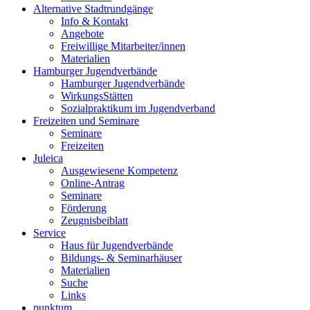
Alternative Stadtrundgänge
Info & Kontakt
Angebote
Freiwillige Mitarbeiter/innen
Materialien
Hamburger Jugendverbände
Hamburger Jugendverbände
WirkungsStätten
Sozialpraktikum im Jugendverband
Freizeiten und Seminare
Seminare
Freizeiten
Juleica
Ausgewiesene Kompetenz
Online-Antrag
Seminare
Förderung
Zeugnisbeiblatt
Service
Haus für Jugendverbände
Bildungs- & Seminarhäuser
Materialien
Suche
Links
punktum