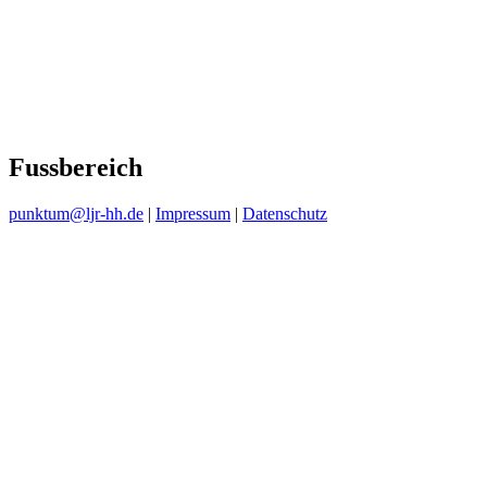
Fussbereich
punktum@ljr-hh.de
|
Impressum
|
Datenschutz