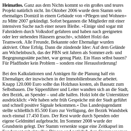
Heimatlos.
Ganz aus dem Nichts kommt so ein großes und teures
Projekt natürlich nicht. Im Oktober 2006 wurde dem Stamm sein
ehemaliges Domizil in einem Gebäude von »Pflegen und Wohnen«
zu Mitte 2007 gekündigt. Sofort begannen die Mitglieder mit einer
intensiven Suche nach einer neuen Bleibe. »Einige sind sogar mit
Fahrrädern durch Volksdorf gefahren und haben nach geeigneten
oder leer stehenden Häusern gesucht«, schildert Holzi das
Teamwork. Alle Freunde, Bekannte oder Ehemalige wurden
aktiviert. Ohne Erfolg. Dann die zündende Idee: Auf dem Gelände
am Wichelnbusch, das der PBN seit Jahren als Sommer-zelt- und
Begegnungsstätte pachtet, war genug Platz. Ein Haus selbst bauen?
Für Pfadfinder kein Problem – sondern eine Herausforderung!
Bei den Kalkulationen und Anträgen für die Planung half ein
Ehemaliger, der inzwischen in der Immobilienbranche arbeitet.
Knapp 120.000 Euro sollte das Holzhaus kosten, als Bausatz zum
Selbstbauen. Die Sippenführer und Leiter wandten sich an die Stadt,
den Bezirk, an Spender – und alle halfen. Holzi lobt die Unterstützer
ausdrücklich: »Wir haben sehr früh Gespräche mit der Stadt geführt
und schnell positive Signale bekommen.« Das Landesjugendamt
stellte schließlich 85.500 Euro zur Verfügung, der Bezirk Wandsbek
noch einmal 17.450 Euro. Der Rest wurde durch Spenden oder
eigene Geldmittel aufgebracht. Im Sommer 2008 wurde der
Grundstein gelegt. Der Stamm versenkte sogar eine Zeitkapsel im