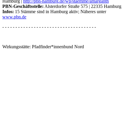
Hamburg |
http://pbn-hamburg.de/wp/staemme/amarganth
PBN-Geschäftsstelle:
Alsterdorfer Straße 575 | 22335 Hamburg
Infos:
15 Stämme sind in Hamburg aktiv; Näheres unter
www.pbn.de
- - - - - - - - - - - - - - - - - - - - - - - - - - - - - - - - - - - -
Wirkungsstätte: Pfadfinder*innenbund Nord