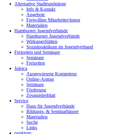
Alternative Stadtrundgänge
Info & Kontakt
Angebote
Freiwillige Mitarbeiter/innen
Materialien
Hamburger Jugendverbände
Hamburger Jugendverbände
WirkungsStätten
Sozialpraktikum im Jugendverband
Freizeiten und Seminare
Seminare
Freizeiten
Juleica
Ausgewiesene Kompetenz
Online-Antrag
Seminare
Förderung
Zeugnisbeiblatt
Service
Haus für Jugendverbände
Bildungs- & Seminarhäuser
Materialien
Suche
Links
punktum