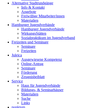
Alternative Stadtrundgänge
Info & Kontakt
Angebote
Freiwillige Mitarbeiter/innen
Materialien
Hamburger Jugendverbände
Hamburger Jugendverbände
WirkungsStätten
Sozialpraktikum im Jugendverband
Freizeiten und Seminare
Seminare
Freizeiten
Juleica
Ausgewiesene Kompetenz
Online-Antrag
Seminare
Förderung
Zeugnisbeiblatt
Service
Haus für Jugendverbände
Bildungs- & Seminarhäuser
Materialien
Suche
Links
punktum