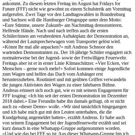
ankommt. Zu diesem letzten Freitag im August hat Fridays for
Future (FFF) nicht wie gewohnt zu einem Schulstreik am Vormittag
aufgerufen. Zwei Tage vor den Landtagswahlen in Brandenburg
und Sachsen will die Hamburger Ortsgruppe unter dem Motto:
»Eure Stimme, unsere Zukunft« am Nachmittag demonstrieren.
Helfende Hände. Nach und nach treffen auch die ersten
Schüler/innen am verabredeten Auftaktplatz der Demonstration an,
während der Lautsprecherwagen vom Transporter gelöst wird.
»Könnt Ihr mal alle anpacken?« ruft Andreas Schnoor den
wartenden Demonstranten zu. Der 18-jährige Schüler engagiert sich
normalerweise bei der Jugend- sowie der Freiwilligen Feuerwehr.
Freitags aber ist er in erster Linie Klimaschützer. »Vier Ecken, vier
Menschen – gerne noch mehr!« Sofort kommen einige Jugendliche
zum Wagen und helfen das Dach vom Anhänger erst
herunterzuheben. Routiniert und mit geübten Griffen verwandeln
die jungen Aktivisten den Wagen zu einer fahrbaren Bühne.
Andreas erinnert sich noch gut, wie es mit seinem Engagement für
FFF losging: »Ich bin seit der ersten Demonstration im Dezember
2018 dabei.« Eine Freundin habe ihn damals gefragt, ob er nicht
auch zu »dieser Demo« wolle. »Wir sind tatsächlich hingegangen
und ich habe mich gut mit den Leuten unterhalten, die die
Kundgebung angemeldet hatten«, erzählt Andreas. Er habe auch
von seinem Engagement bei der Jugendfeuerwehr erzählt und sei
kurz danach in eine Whatsapp-Gruppe aufgenommen worden.
»Und wie das bei FFF so ist: Aus dieser Whatsapp-Gruppe bin ich