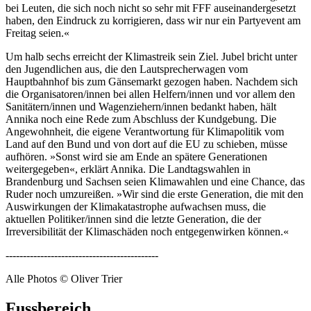
bei Leuten, die sich noch nicht so sehr mit FFF auseinandergesetzt
haben, den Eindruck zu korrigieren, dass wir nur ein Partyevent am
Freitag seien.«
Um halb sechs erreicht der Klimastreik sein Ziel. Jubel bricht unter
den Jugendlichen aus, die den Lautsprecherwagen vom
Hauptbahnhof bis zum Gänsemarkt gezogen haben. Nachdem sich
die Organisatoren/innen bei allen Helfern/innen und vor allem den
Sanitätern/innen und Wagenziehern/innen bedankt haben, hält
Annika noch eine Rede zum Abschluss der Kundgebung. Die
Angewohnheit, die eigene Verantwortung für Klimapolitik vom
Land auf den Bund und von dort auf die EU zu schieben, müsse
aufhören. »Sonst wird sie am Ende an spätere Generationen
weitergegeben«, erklärt Annika. Die Landtagswahlen in
Brandenburg und Sachsen seien Klimawahlen und eine Chance, das
Ruder noch umzureißen. »Wir sind die erste Generation, die mit den
Auswirkungen der Klimakatastrophe aufwachsen muss, die
aktuellen Politiker/innen sind die letzte Generation, die der
Irreversibilität der Klimaschäden noch entgegenwirken können.«
--------------------------------------------
Alle Photos © Oliver Trier
Fussbereich