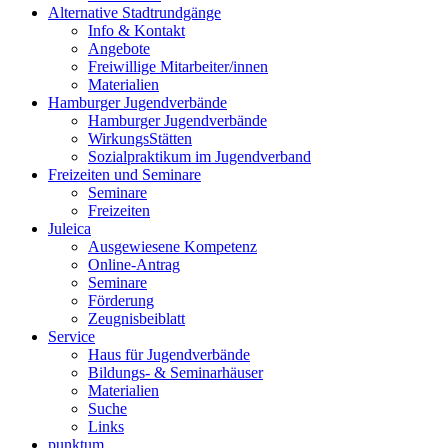
Alternative Stadtrundgänge
Info & Kontakt
Angebote
Freiwillige Mitarbeiter/innen
Materialien
Hamburger Jugendverbände
Hamburger Jugendverbände
WirkungsStätten
Sozialpraktikum im Jugendverband
Freizeiten und Seminare
Seminare
Freizeiten
Juleica
Ausgewiesene Kompetenz
Online-Antrag
Seminare
Förderung
Zeugnisbeiblatt
Service
Haus für Jugendverbände
Bildungs- & Seminarhäuser
Materialien
Suche
Links
punktum