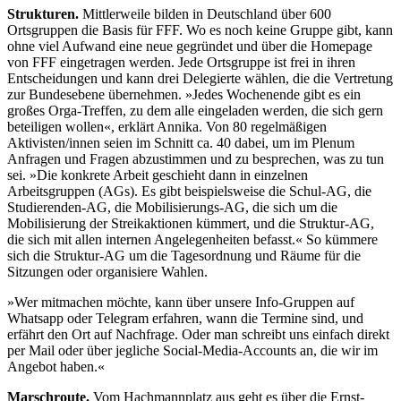
Strukturen.
Mittlerweile bilden in Deutschland über 600
Ortsgruppen die Basis für FFF. Wo es noch keine Gruppe gibt, kann
ohne viel Aufwand eine neue gegründet und über die Homepage
von FFF eingetragen werden. Jede Ortsgruppe ist frei in ihren
Entscheidungen und kann drei Delegierte wählen, die die Vertretung
zur Bundesebene übernehmen. »Jedes Wochenende gibt es ein
großes Orga-Treffen, zu dem alle eingeladen werden, die sich gern
beteiligen wollen«, erklärt Annika. Von 80 regelmäßigen
Aktivisten/innen seien im Schnitt ca. 40 dabei, um im Plenum
Anfragen und Fragen abzustimmen und zu besprechen, was zu tun
sei. »Die konkrete Arbeit geschieht dann in einzelnen
Arbeitsgruppen (AGs). Es gibt beispielsweise die Schul-AG, die
Studierenden-AG, die Mobilisierungs-AG, die sich um die
Mobilisierung der Streikaktionen kümmert, und die Struktur-AG,
die sich mit allen internen Angelegenheiten befasst.« So kümmere
sich die Struktur-AG um die Tagesordnung und Räume für die
Sitzungen oder organisiere Wahlen.
»Wer mitmachen möchte, kann über unsere Info-Gruppen auf
Whatsapp oder Telegram erfahren, wann die Termine sind, und
erfährt den Ort auf Nachfrage. Oder man schreibt uns einfach direkt
per Mail oder über jegliche Social-Media-Accounts an, die wir im
Angebot haben.«
Marschroute.
Vom Hachmannplatz aus geht es über die Ernst-