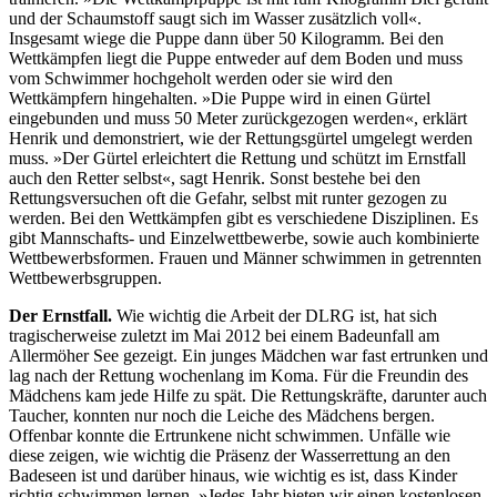
und der Schaumstoff saugt sich im Wasser zusätzlich voll«.
Insgesamt wiege die Puppe dann über 50 Kilogramm. Bei den
Wettkämpfen liegt die Puppe entweder auf dem Boden und muss
vom Schwimmer hochgeholt werden oder sie wird den
Wettkämpfern hingehalten. »Die Puppe wird in einen Gürtel
eingebunden und muss 50 Meter zurückgezogen werden«, erklärt
Henrik und demonstriert, wie der Rettungsgürtel umgelegt werden
muss. »Der Gürtel erleichtert die Rettung und schützt im Ernstfall
auch den Retter selbst«, sagt Henrik. Sonst bestehe bei den
Rettungsversuchen oft die Gefahr, selbst mit runter gezogen zu
werden. Bei den Wettkämpfen gibt es verschiedene Disziplinen. Es
gibt Mannschafts- und Einzelwettbewerbe, sowie auch kombinierte
Wettbewerbsformen. Frauen und Männer schwimmen in getrennten
Wettbewerbsgruppen.
Der Ernstfall.
Wie wichtig die Arbeit der DLRG ist, hat sich
tragischerweise zuletzt im Mai 2012 bei einem Badeunfall am
Allermöher See gezeigt. Ein junges Mädchen war fast ertrunken und
lag nach der Rettung wochenlang im Koma. Für die Freundin des
Mädchens kam jede Hilfe zu spät. Die Rettungskräfte, darunter auch
Taucher, konnten nur noch die Leiche des Mädchens bergen.
Offenbar konnte die Ertrunkene nicht schwimmen. Unfälle wie
diese zeigen, wie wichtig die Präsenz der Wasserrettung an den
Badeseen ist und darüber hinaus, wie wichtig es ist, dass Kinder
richtig schwimmen lernen. »Jedes Jahr bieten wir einen kostenlosen