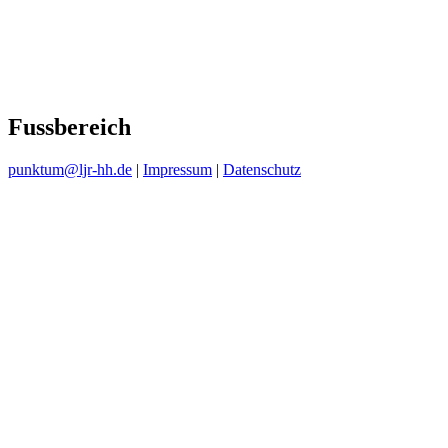
Fussbereich
punktum@ljr-hh.de
|
Impressum
|
Datenschutz