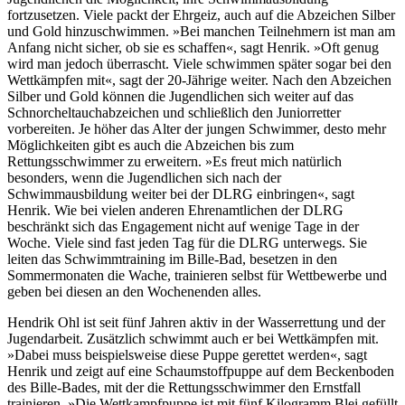
fortzusetzen. Viele packt der Ehrgeiz, auch auf die Abzeichen Silber
und Gold hinzuschwimmen. »Bei manchen Teilnehmern ist man am
Anfang nicht sicher, ob sie es schaffen«, sagt Henrik. »Oft genug
wird man jedoch überrascht. Viele schwimmen später sogar bei den
Wettkämpfen mit«, sagt der 20-Jährige weiter. Nach den Abzeichen
Silber und Gold können die Jugendlichen sich weiter auf das
Schnorcheltauchabzeichen und schließlich den Juniorretter
vorbereiten. Je höher das Alter der jungen Schwimmer, desto mehr
Möglichkeiten gibt es auch die Abzeichen bis zum
Rettungsschwimmer zu erweitern. »Es freut mich natürlich
besonders, wenn die Jugendlichen sich nach der
Schwimmausbildung weiter bei der DLRG einbringen«, sagt
Henrik. Wie bei vielen anderen Ehrenamtlichen der DLRG
beschränkt sich das Engagement nicht auf wenige Tage in der
Woche. Viele sind fast jeden Tag für die DLRG unterwegs. Sie
leiten das Schwimmtraining im Bille-Bad, besetzen in den
Sommermonaten die Wache, trainieren selbst für Wettbewerbe und
geben bei diesen an den Wochenenden alles.
Hendrik Ohl ist seit fünf Jahren aktiv in der Wasserrettung und der
Jugendarbeit. Zusätzlich schwimmt auch er bei Wettkämpfen mit.
»Dabei muss beispielsweise diese Puppe gerettet werden«, sagt
Henrik und zeigt auf eine Schaumstoffpuppe auf dem Beckenboden
des Bille-Bades, mit der die Rettungsschwimmer den Ernstfall
trainieren. »Die Wettkampfpuppe ist mit fünf Kilogramm Blei gefüllt