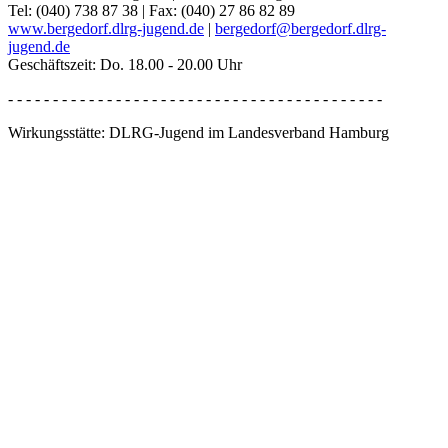
Tel: (040) 738 87 38 | Fax: (040) 27 86 82 89
www.bergedorf.dlrg-jugend.de
|
bergedorf@
bergedorf.dlrg-
jugend.de
Geschäftszeit: Do. 18.00 - 20.00 Uhr
- - - - - - - - - - - - - - - - - - - - - - - - - - - - - - - - - - - - - - - - - -
Wirkungsstätte: DLRG-Jugend im Landesverband Hamburg