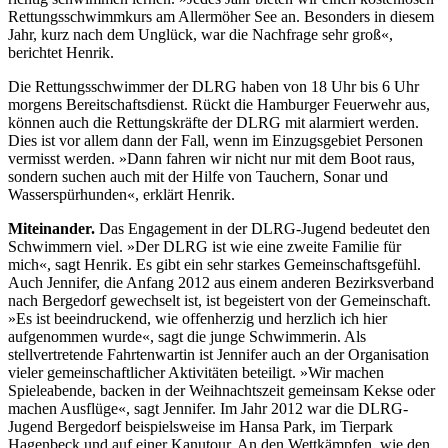
Rettungsschwimmkurs am Allermöher See an. Besonders in diesem
Jahr, kurz nach dem Unglück, war die Nachfrage sehr groß«,
berichtet Henrik.
Die Rettungsschwimmer der DLRG haben von 18 Uhr bis 6 Uhr
morgens Bereitschaftsdienst. Rückt die Hamburger Feuerwehr aus,
können auch die Rettungskräfte der DLRG mit alarmiert werden.
Dies ist vor allem dann der Fall, wenn im Einzugsgebiet Personen
vermisst werden. »Dann fahren wir nicht nur mit dem Boot raus,
sondern suchen auch mit der Hilfe von Tauchern, Sonar und
Wasserspürhunden«, erklärt Henrik.
Miteinander.
Das Engagement in der DLRG-Jugend bedeutet den
Schwimmern viel. »Der DLRG ist wie eine zweite Familie für
mich«, sagt Henrik. Es gibt ein sehr starkes Gemeinschaftsgefühl.
Auch Jennifer, die Anfang 2012 aus einem anderen Bezirksverband
nach Bergedorf gewechselt ist, ist begeistert von der Gemeinschaft.
»Es ist beeindruckend, wie offenherzig und herzlich ich hier
aufgenommen wurde«, sagt die junge Schwimmerin. Als
stellvertretende Fahrtenwartin ist Jennifer auch an der Organisation
vieler gemeinschaftlicher Aktivitäten beteiligt. »Wir machen
Spieleabende, backen in der Weihnachtszeit gemeinsam Kekse oder
machen Ausflüge«, sagt Jennifer. Im Jahr 2012 war die DLRG-
Jugend Bergedorf beispielsweise im Hansa Park, im Tierpark
Hagenbeck und auf einer Kanutour. An den Wettkämpfen, wie den