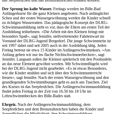
das Seepferdchen und das Bronzeabzeichen erhalten können.
Der Sprung ins kalte Wasser.
Freitags werden im Bille-Bad
Anfängerkurse für die ganz Kleinen angeboten. Nach anfänglicher
Scheu und der ersten Wassergewöhnung werden die Kinder schnell
zu richtigen Wasserratten. Das pädagogische Konzept der DLRG-
Schwimmausbildung sieht es vor, dass die Eltern am ersten Teil der
Ausbildung teilnehmen. »Die Arbeit mit den Kleinen bringt mir
besonders Spaß«, sagt Jennifer, stellvertretender Fahrtenwart im
Vorstand der DLRG-Jugend Bergedorf. Die junge Schwimmerin ist
seit 1997 dabei und seit 2005 auch in der Ausbildung tätig. Jeden
Freitag betreut sie etwa 15 Kinder im Anfängerschwimmkurs. »Am
Anfang gehen wir nur ins flache Nichtschwimmerbecken«, sagt
Jennifer. Langsam sollen die Kleinen spielerisch mit den Poolnudeln
an das neue Element gewöhnt werden. Mit Schwimmflügeln wird
bei der DLRG-Jugend nicht gearbeitet. »Es ist etwas Besonderes,
wie die Kinder strahlen und sich über den Schwimmunterricht
freuen«, sagt Jennifer. Nach der ersten Wassergewöhnung und den
grundlegenden Schwimmübungen geht es auch ans Tauchen. Ziel
des Kurses ist das Seepferdchen. Die Anfängerschwimmausbildung
findet jeden Freitag in der Zeit von 16.50 bis 18 Uhr im
Lehrschwimmbecken des Bille-Bades statt.
Ehrgeiz.
Nach der Anfängerschwimmausbildung, dem
Seepferdchen und dem Bronzeabzeichen haben die Kinder und
Jugendlichen die Möglichkeit, ihre Schwimmausbildung