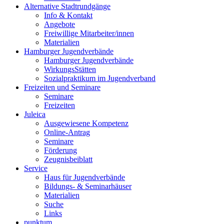
Alternative Stadtrundgänge
Info & Kontakt
Angebote
Freiwillige Mitarbeiter/innen
Materialien
Hamburger Jugendverbände
Hamburger Jugendverbände
WirkungsStätten
Sozialpraktikum im Jugendverband
Freizeiten und Seminare
Seminare
Freizeiten
Juleica
Ausgewiesene Kompetenz
Online-Antrag
Seminare
Förderung
Zeugnisbeiblatt
Service
Haus für Jugendverbände
Bildungs- & Seminarhäuser
Materialien
Suche
Links
punktum