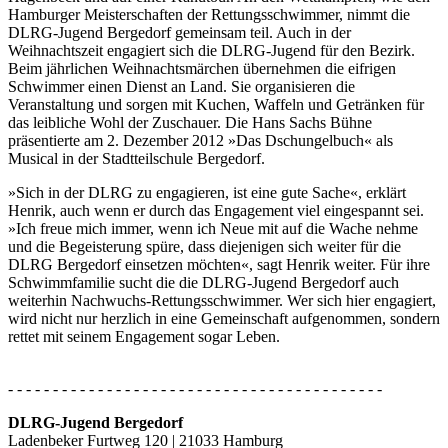
Hamburger Meisterschaften der Rettungsschwimmer, nimmt die
DLRG-Jugend Bergedorf gemeinsam teil. Auch in der
Weihnachtszeit engagiert sich die DLRG-Jugend für den Bezirk.
Beim jährlichen Weihnachtsmärchen übernehmen die eifrigen
Schwimmer einen Dienst an Land. Sie organisieren die
Veranstaltung und sorgen mit Kuchen, Waffeln und Getränken für
das leibliche Wohl der Zuschauer. Die Hans Sachs Bühne
präsentierte am 2. Dezember 2012 »Das Dschungelbuch« als
Musical in der Stadtteilschule Bergedorf.
»Sich in der DLRG zu engagieren, ist eine gute Sache«, erklärt
Henrik, auch wenn er durch das Engagement viel eingespannt sei.
»Ich freue mich immer, wenn ich Neue mit auf die Wache nehme
und die Begeisterung spüre, dass diejenigen sich weiter für die
DLRG Bergedorf einsetzen möchten«, sagt Henrik weiter. Für ihre
Schwimmfamilie sucht die die DLRG-Jugend Bergedorf auch
weiterhin Nachwuchs-Rettungsschwimmer. Wer sich hier engagiert,
wird nicht nur herzlich in eine Gemeinschaft aufgenommen, sondern
rettet mit seinem Engagement sogar Leben.
- - - - - - - - - - - - - - - - - - - - - - - - - - - - - - - - - - - - - - - - - -
DLRG-Jugend Bergedorf
Ladenbeker Furtweg 120 | 21033 Hamburg