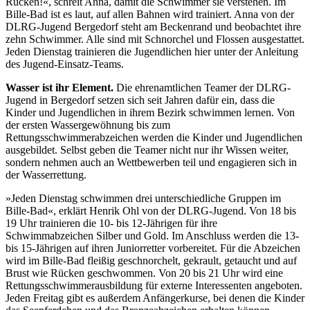
Rücken!«, schreit Anna, damit die Schwimmer sie verstehen. Im
Bille-Bad ist es laut, auf allen Bahnen wird trainiert. Anna von der
DLRG-Jugend Bergedorf steht am Beckenrand und beobachtet ihre
zehn Schwimmer. Alle sind mit Schnorchel und Flossen ausgestattet.
Jeden Dienstag trainieren die Jugendlichen hier unter der Anleitung
des Jugend-Einsatz-Teams.
Wasser ist ihr Element.
Die ehrenamtlichen Teamer der DLRG-
Jugend in Bergedorf setzen sich seit Jahren dafür ein, dass die
Kinder und Jugendlichen in ihrem Bezirk schwimmen lernen. Von
der ersten Wassergewöhnung bis zum
Rettungsschwimmerabzeichen werden die Kinder und Jugendlichen
ausgebildet. Selbst geben die Teamer nicht nur ihr Wissen weiter,
sondern nehmen auch an Wettbewerben teil und engagieren sich in
der Wasserrettung.
»Jeden Dienstag schwimmen drei unterschiedliche Gruppen im
Bille-Bad«, erklärt Henrik Ohl von der DLRG-Jugend. Von 18 bis
19 Uhr trainieren die 10- bis 12-Jährigen für ihre
Schwimmabzeichen Silber und Gold. Im Anschluss werden die 13-
bis 15-Jährigen auf ihren Juniorretter vorbereitet. Für die Abzeichen
wird im Bille-Bad fleißig geschnorchelt, gekrault, getaucht und auf
Brust wie Rücken geschwommen. Von 20 bis 21 Uhr wird eine
Rettungsschwimmerausbildung für externe Interessenten angeboten.
Jeden Freitag gibt es außerdem Anfängerkurse, bei denen die Kinder