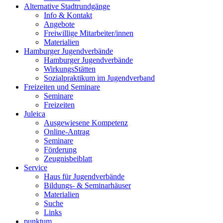
Alternative Stadtrundgänge
Info & Kontakt
Angebote
Freiwillige Mitarbeiter/innen
Materialien
Hamburger Jugendverbände
Hamburger Jugendverbände
WirkungsStätten
Sozialpraktikum im Jugendverband
Freizeiten und Seminare
Seminare
Freizeiten
Juleica
Ausgewiesene Kompetenz
Online-Antrag
Seminare
Förderung
Zeugnisbeiblatt
Service
Haus für Jugendverbände
Bildungs- & Seminarhäuser
Materialien
Suche
Links
punktum