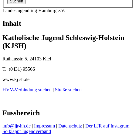
Landesjugendring Hamburg e.V.
Inhalt
Katholische Jugend Schleswig-Holstein
(KJSH)
Rathausstr. 5, 24103 Kiel
T.: (0431) 95566
www.kj-sh.de
HVV-Verbindung suchen
|
Straße suchen
Fussbereich
info@ljr-hh.de
|
Impressum
|
Datenschutz
|
Der LJR auf Instagram
|
So klappt Jugendverband