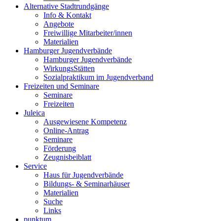
Alternative Stadtrundgänge
Info & Kontakt
Angebote
Freiwillige Mitarbeiter/innen
Materialien
Hamburger Jugendverbände
Hamburger Jugendverbände
WirkungsStätten
Sozialpraktikum im Jugendverband
Freizeiten und Seminare
Seminare
Freizeiten
Juleica
Ausgewiesene Kompetenz
Online-Antrag
Seminare
Förderung
Zeugnisbeiblatt
Service
Haus für Jugendverbände
Bildungs- & Seminarhäuser
Materialien
Suche
Links
punktum