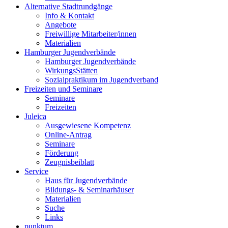
Alternative Stadtrundgänge
Info & Kontakt
Angebote
Freiwillige Mitarbeiter/innen
Materialien
Hamburger Jugendverbände
Hamburger Jugendverbände
WirkungsStätten
Sozialpraktikum im Jugendverband
Freizeiten und Seminare
Seminare
Freizeiten
Juleica
Ausgewiesene Kompetenz
Online-Antrag
Seminare
Förderung
Zeugnisbeiblatt
Service
Haus für Jugendverbände
Bildungs- & Seminarhäuser
Materialien
Suche
Links
punktum